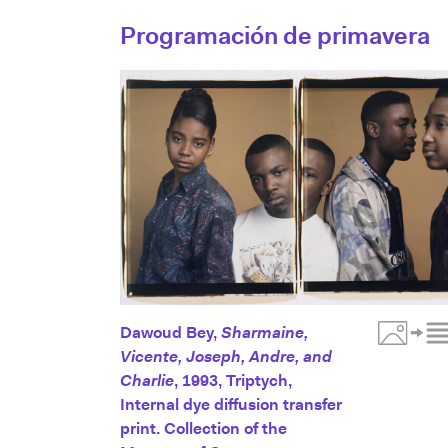
Programación de primavera
Dawoud Bey,
Sharmaine,
Vicente, Joseph, Andre, and
Toggle M
Charlie
, 1993, Triptych,
Internal dye diffusion transfer
print. Collection of the