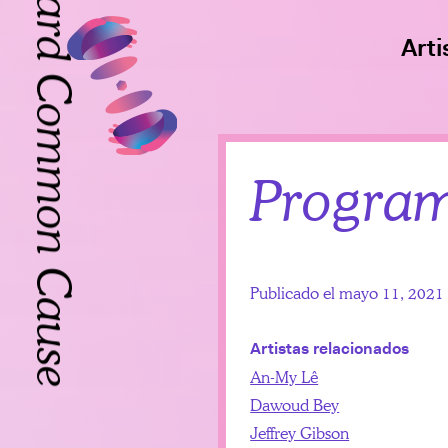
Toward Common Cause
Arti
Toward Common Cause
Program
Publicado el mayo 11, 202
Artistas relacionados
An-My Lê
Dawoud Bey
Jeffrey Gibson