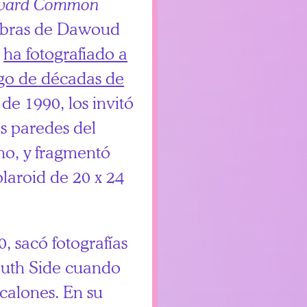
ward Common
obras de Dawoud
e
ha fotografiado a
rgo de décadas de
 de 1990, los invitó
as paredes del
ono, y fragmentó
olaroid de 20 x 24
, sacó fotografías
South Side cuando
calones. En su