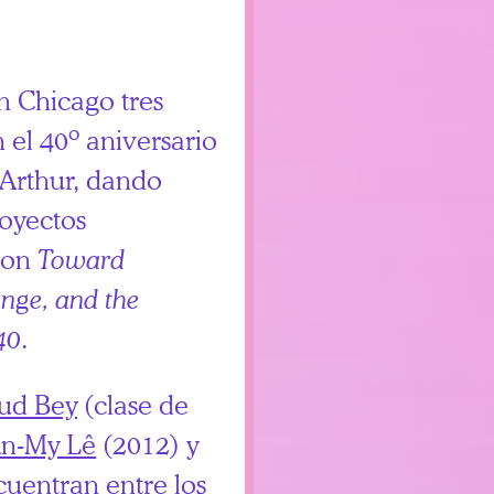
n Chicago tres
el 40º aniversario
Arthur, dando
royectos
con
Toward
nge, and the
40
.
ud Bey
(clase de
n-My Lê
(2012) y
cuentran entre los