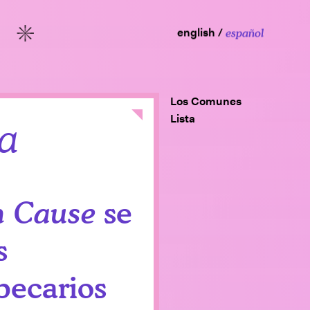
english
español
More
Los Comunes
Close
Lista
a
se
 Cause
s
becarios