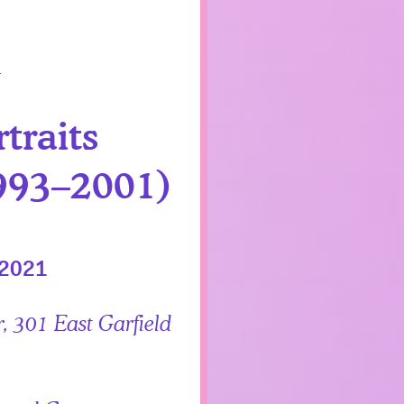
traits
993–2001)
 2021
r, 301 East Garfield