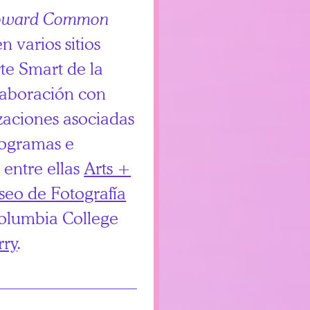
oward Common
n varios sitios
te Smart de la
laboración con
zaciones asociadas
rogramas e
 entre ellas
Arts +
eo de Fotografía
olumbia College
rry
.