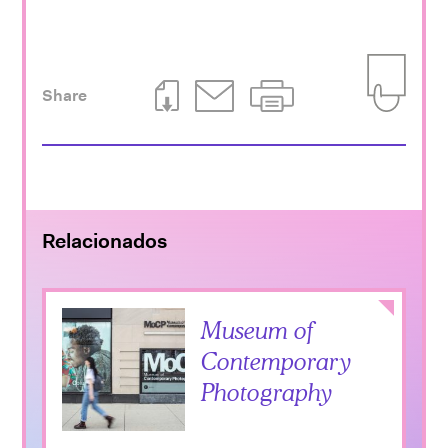
Share
Download This Page
Email This Page
Print This Page
Add to Iti
Relacionados
Collapse
Museum of
Contemporary
Photography