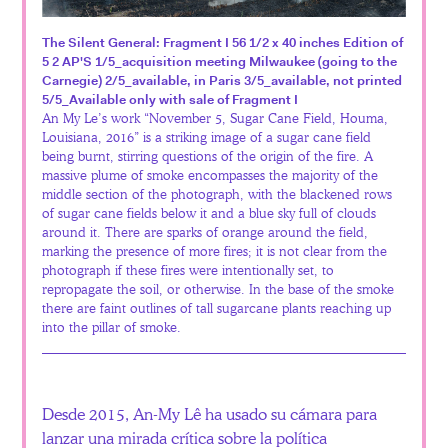
The Silent General: Fragment I 56 1/2 x 40 inches Edition of
5 2 AP'S 1/5_acquisition meeting Milwaukee (going to the
Carnegie) 2/5_available, in Paris 3/5_available, not printed
5/5_Available only with sale of Fragment I
An My Le’s work “November 5, Sugar Cane Field, Houma,
Louisiana, 2016” is a striking image of a sugar cane field
being burnt, stirring questions of the origin of the fire. A
massive plume of smoke encompasses the majority of the
middle section of the photograph, with the blackened rows
of sugar cane fields below it and a blue sky full of clouds
around it. There are sparks of orange around the field,
marking the presence of more fires; it is not clear from the
photograph if these fires were intentionally set, to
repropagate the soil, or otherwise. In the base of the smoke
there are faint outlines of tall sugarcane plants reaching up
into the pillar of smoke.
Desde 2015, An-My Lê ha usado su cámara para
lanzar una mirada crítica sobre la política