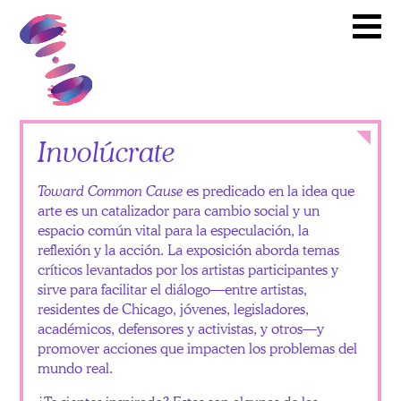
Artistas
Toward Common Cause
To
Socios
Calendario
Noticias
Itinerario
Close
Involúcrate
Videoteca
Toward Common Cause
es predicado en la idea que
Recursos
arte es un catalizador para cambio social y un
espacio común vital para la especulación, la
Educativos
reflexión y la acción. La exposición aborda temas
Como
críticos levantados por los artistas participantes y
sirve para facilitar el diálogo—entre artistas,
Involucrarse
residentes de Chicago, jóvenes, legisladores,
académicos, defensores y activistas, y otros—y
promover acciones que impacten los problemas del
English
mundo real.
Español