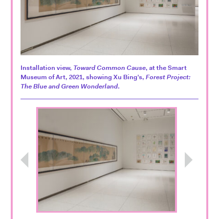
Installation view,
Toward Common Cause
, at the Smart
Museum of Art, 2021, showing Xu Bing’s,
Forest Project:
The Blue and Green Wonderland
.
Previous
Next