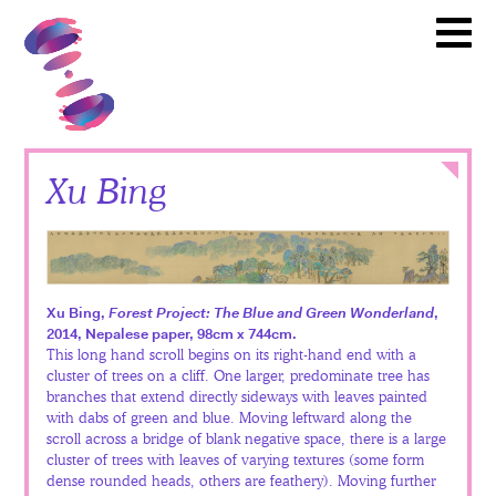
Artistas
Toward Common Cause
To
Socios
Calendario
Noticias
Itinerario
Close
Xu Bing
Videoteca
Recursos
Educativos
Xu Bing,
Forest Project: The Blue and Green Wonderland
,
Como
2014, Nepalese paper, 98cm x 744cm.
This long hand scroll begins on its right-hand end with a
Involucrarse
cluster of trees on a cliff. One larger, predominate tree has
branches that extend directly sideways with leaves painted
with dabs of green and blue. Moving leftward along the
scroll across a bridge of blank negative space, there is a large
English
cluster of trees with leaves of varying textures (some form
Español
dense rounded heads, others are feathery). Moving further