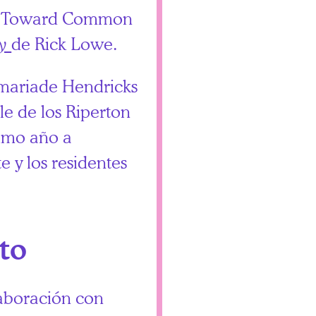
 de Toward Common
ey
de Rick Lowe.
imariade Hendricks
le de los Riperton
ximo año a
e y los residentes
to
laboración con