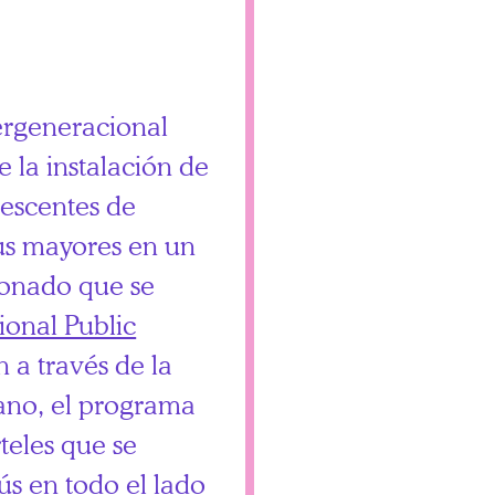
ergeneracional
 la instalación de
lescentes de
us mayores en un
cionado que se
ional Public
n a través de la
ano, el programa
teles que se
ús en todo el lado