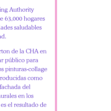
ing Authority
de 63,000 hogares
ades saludables
ad.
rton de la CHA en
ar público para
os pinturas-collage
roducidas como
 fachada del
murales en los
es el resultado de