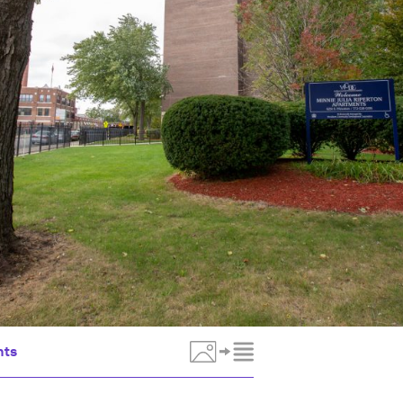
nts
Toggle Media Description