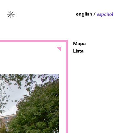
english
español
More
Mapa
Close
Lista
y