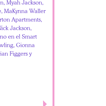
n, Myah Jackson,
e, MaKynna Waller
erton Apartments,
Nick Jackson,
no en el Smart
wling, Gionna
ian Figgers y
Next