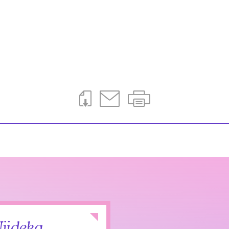
Download This Page
Email This Page
Print This Page
Collapse
jideka