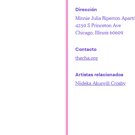
Dirección
Minnie Julia Riperton Apart
4250 S Princeton Ave
Chicago, Illinois 60609
Contacto
thecha.org
Artistas relacionados
Njideka Akunyili Crosby