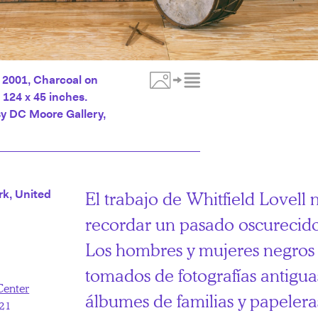
, 2001, Charcoal on
 124 x 45 inches.
Toggle Media Description
sy DC Moore Gallery,
rk, United
El trabajo de Whitfield Lovell 
recordar un pasado oscurecido 
Los hombres y mujeres negros 
tomados de fotografías antigua
Center
álbumes de familias y papeler
021