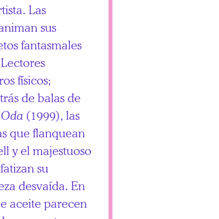
tista. Las
 animan sus
etos fantasmales
 Lectores
os físicos;
trás de balas de
n
Oda
(1999), las
das que flanquean
ll y el majestuoso
fatizan su
eza desvaída. En
e aceite parecen