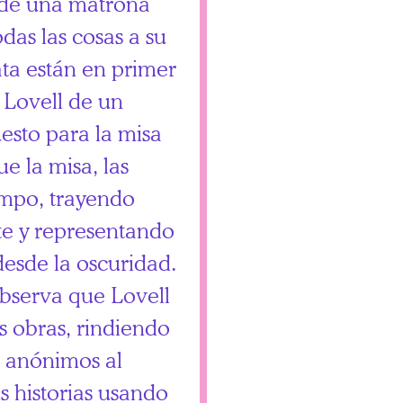
sa de una matrona
as las cosas a su
ata están en primer
 Lovell de un
esto para la misa
ue la misa, las
empo, trayendo
nte y representando
desde la oscuridad.
bserva que Lovell
us obras, rindiendo
s anónimos al
s historias usando