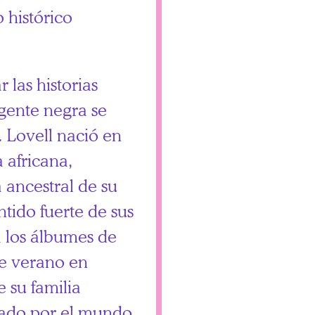
o histórico
 las historias
 gente negra se
. Lovell nació en
a africana,
 ancestral de su
ntido fuerte de sus
a los álbumes de
 de verano en
e su familia
inado por el mundo