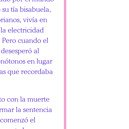
su tía bisabuela,
orianos, vivía en
a electricidad
. Pero cuando el
 desesperó al
onótonos en lugar
das que recordaba
nto con la muerte
irmar la sentencia
, comenzó el