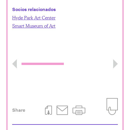
Socios relacionados
Hyde Park Art Center
Smart Museum of Art
Previous
Next
Share
Download This Page
Email This Page
Print This Page
Add to Iti