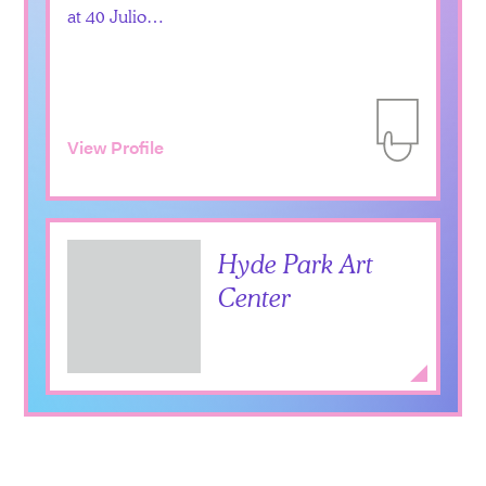
at 40 Julio…
View Profile
Add to Itiner
Hyde Park Art
Center
Add to Itiner
Expan