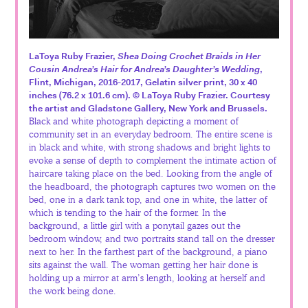
LaToya Ruby Frazier,
Shea Doing Crochet Braids in Her
Cousin Andrea’s Hair for Andrea’s Daughter’s Wedding
,
Flint, Michigan, 2016-2017, Gelatin silver print, 30 x 40
inches (76.2 x 101.6 cm). © LaToya Ruby Frazier. Courtesy
the artist and Gladstone Gallery, New York and Brussels.
Black and white photograph depicting a moment of
community set in an everyday bedroom. The entire scene is
in black and white, with strong shadows and bright lights to
evoke a sense of depth to complement the intimate action of
haircare taking place on the bed. Looking from the angle of
the headboard, the photograph captures two women on the
bed, one in a dark tank top, and one in white, the latter of
which is tending to the hair of the former. In the
background, a little girl with a ponytail gazes out the
bedroom window, and two portraits stand tall on the dresser
next to her. In the farthest part of the background, a piano
sits against the wall. The woman getting her hair done is
holding up a mirror at arm’s length, looking at herself and
the work being done.