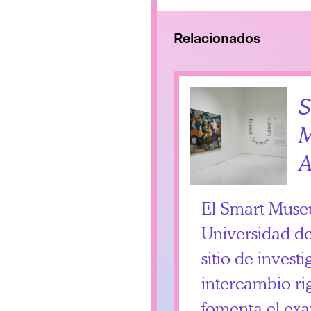
Relacionados
S
M
A
El Smart Museu
Universidad d
sitio de invest
intercambio ri
fomenta el ex