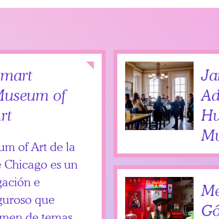
Collapse
mart
Ja
useum of
A
rt
Hu
M
m of Art de la
e Chicago es un
igación e
Me
guroso que
Gó
amen de temas