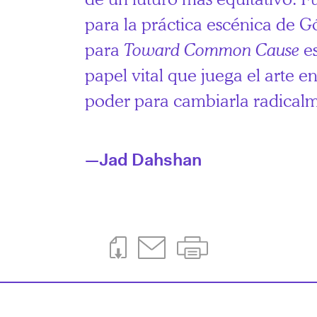
para la práctica escénica de
para
Toward Common Cause
es
papel vital que juega el arte en
poder para cambiarla radical
—Jad Dahshan
Download This Page
Email This Page
Print This Page