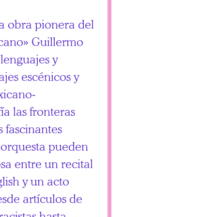
a obra pionera del
icano» Guillermo
lenguajes y
jes escénicos y
exicano-
a las fronteras
as fascinantes
e orquesta pueden
sa entre un recital
lish y un acto
esde artículos de
racistas hasta