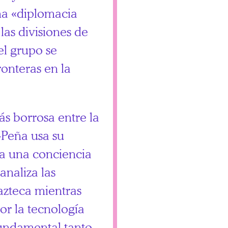
na «diplomacia
las divisiones de
el grupo se
ronteras en la
s borrosa entre la
-Peña usa su
a una conciencia
naliza las
 azteca mientras
or la tecnología
Fundamental tanto