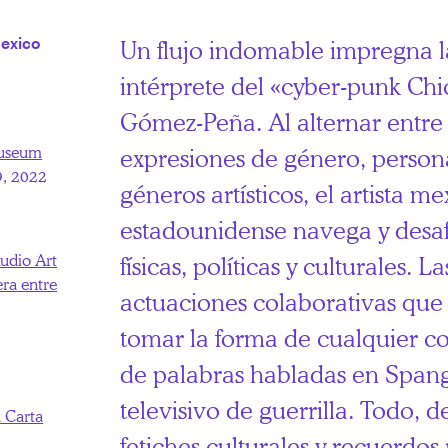
Mexico
Un flujo indomable impregna l
intérprete del «cyber-punk Ch
Gómez-Peña. Al alternar entre 
Museum
expresiones de género, persona
9, 2022
géneros artísticos, el artista m
estadounidense navega y desafí
udio Art
físicas, políticas y culturales. L
era entre
actuaciones colaborativas qu
tomar la forma de cualquier co
de palabras habladas en Spang
televisivo de guerrilla. Todo, d
 Carta
fetiches culturales y recuerdos 