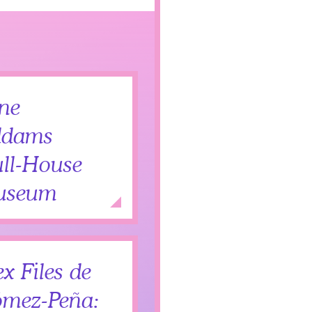
ne
ddams
ll-House
useum
Add to Itinerary
Expand
x Files de
mez-Peña: