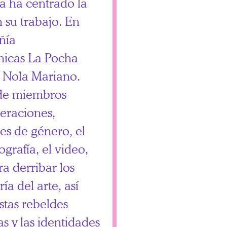
a ha centrado la
 su trabajo. En
ñía
énicas La Pocha
y Nola Mariano.
 de miembros
eraciones,
es de género, el
ografía, el video,
ra derribar los
ía del arte, así
istas rebeldes
as y las identidades