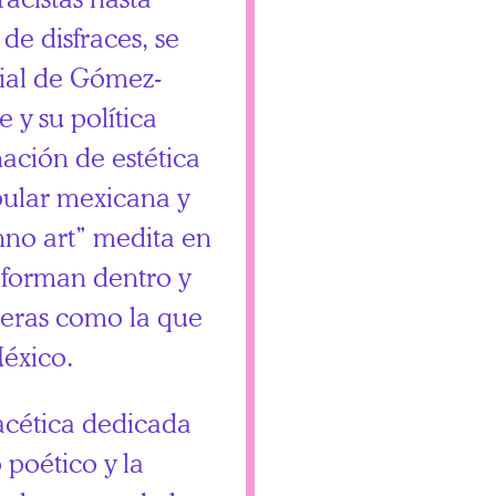
de disfraces, se
nial de Gómez-
 y su política
ación de estética
opular mexicana y
hno art” medita en
e forman dentro y
teras como la que
México.
facética dedicada
o poético y la