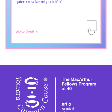
quiero revelar mi posición
View Profile
Add to Itiner
Toward 