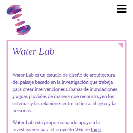
Artistas
Toward Common Cause
To
Socios
Calendario
Noticias
Itinerario
Close
Water Lab
Videoteca
Recursos
Water Lab es un estudio de diseño de arquitectura
Educativos
del paisaje basado en la investigación que trabaja
para crear intervenciones urbanas de inundaciones
Como
y aguas pluviales de manera que reconstruyen los
Involucrarse
sistemas y las relaciones entre la tierra, el agua y las
personas.
English
Water Lab está proporcionando apoyo a la
Español
investigación para el proyecto
Well
de
Iñigo