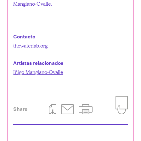
Manglano-Ovalle
.
Contacto
thewaterlab.org
Artistas relacionados
Iñigo Manglano-Ovalle
Share
Download This Page
Email This Page
Print This Page
Add to Iti