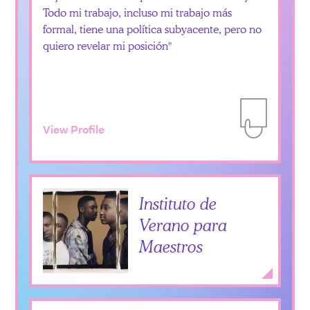
Todo mi trabajo, incluso mi trabajo más
formal, tiene una política subyacente, pero no
quiero revelar mi posición
View Profile
Add to Itiner
Instituto de
Verano para
Maestros
Add to Itiner
Expan