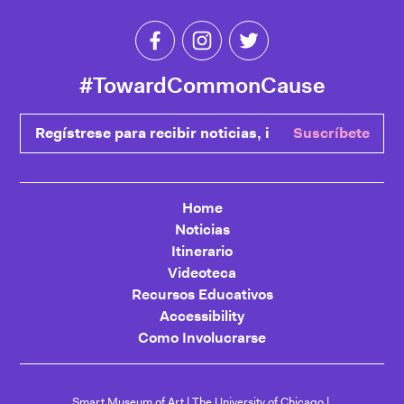
Like Toward Common Cause on Fa
Follow Toward Common Cau
Follow Toward Comm
#TowardCommonCause
Regístrese para recibir noticias, ingrese su correo electrónic
Suscríbete
Home
Noticias
Itinerario
Videoteca
Recursos Educativos
Accessibility
Como Involucrarse
Smart Museum of Art
The University of Chicago