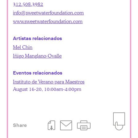
312.508.3982
info@sweetwaterfoundation.com
www.sweetwaterfoundation.com
Artistas relacionados
Mel Chin
Iñigo Manglano-Ovalle
Eventos relacionados
Instituto de Verano para Maestros
August 16-20, 10:00am-4:00pm
Share
Download This Page
Email This Page
Print This Page
Add to Iti