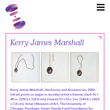
Artistas
Toward Common Cause
To
Socios
Calendario
Noticias
Itinerario
Close
Kerry James Marshall
Videoteca
Recursos
Educativos
Como
Involucrarse
Kerry James Marshall,
Heirlooms and Accessories
, 2002.
Ink-jet prints on paper in wooden artist’s frames, Each 51 x
English
46 in. (129.5 x 116.8 cm); Framed 57 x 53 x 3 in. (144.8 x 134.6
x 7.6 cm). Smart Museum of Art, The University of
Español
Chicago, Purchase, Smart Family Fund Foundation for