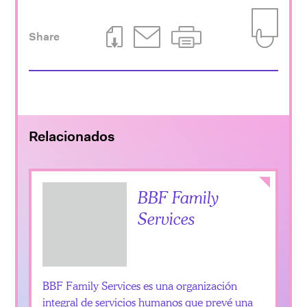
Share
Download This Page
Email This Page
Print This Page
Add to Iti
Relacionados
Collapse
BBF Family
Services
BBF Family Services es una organización
integral de servicios humanos que prevé una